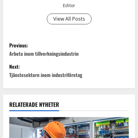
Editor
View All Posts
P
Previous:
o
Arbeta inom tillverkningsindustrin
s
Next:
Tjänstesektorn inom industriföretag
t
n
a
RELATERADE NYHETER
v
i