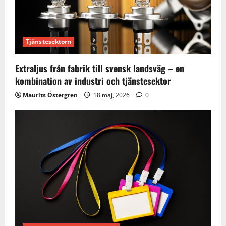
Tjänstesektorn
Extraljus från fabrik till svensk landsväg – en
kombination av industri och tjänstesektor
Maurits Östergren
18 maj, 2026
0