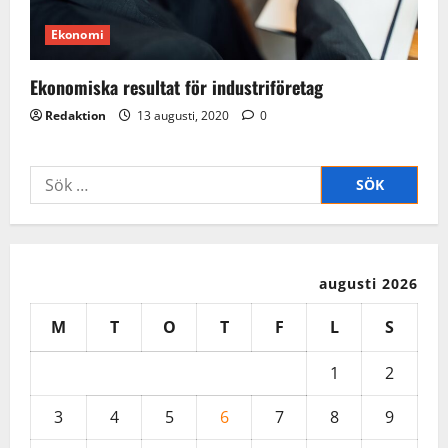
Ekonomi
Ekonomiska resultat för industriföretag
Redaktion
13 augusti, 2020
0
Sök
efter:
augusti 2026
M
T
O
T
F
L
S
1
2
3
4
5
6
7
8
9