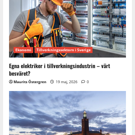
g
a
t
i
Ekonomi
Tillverkningssektorn i Sverige
o
Egna elektriker i tillverkningsindustrin – värt
n
besväret?
Maurits Östergren
19 maj, 2026
0