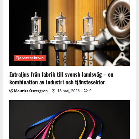
Tjänstesektorn
Extraljus från fabrik till svensk landsväg – en
kombination av industri och tjänstesektor
Maurits Östergren
18 maj, 2026
0