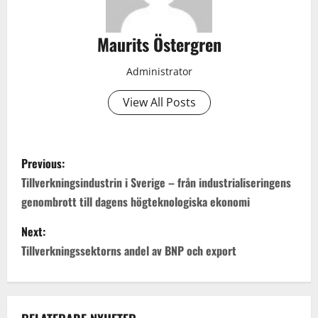
Maurits Östergren
Administrator
View All Posts
P
Previous:
o
Tillverkningsindustrin i Sverige – från industrialiseringens
genombrott till dagens högteknologiska ekonomi
s
Next:
t
Tillverkningssektorns andel av BNP och export
n
a