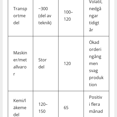
Volatil,
Transp
~300
nedgå
100–
ortme
(del av
ngar
120
del
teknik)
tidigt
år
Ökad
orderi
Maskin
ngång
er/met
Stor
120
men
allvaro
del
svag
r
produk
tion
Positiv
Kemi/l
120–
i flera
äkeme
65
150
månad
del