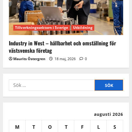
Tillverkningssektorn i Sverige
Utbildning
Industry in West – hållbarhet och omställning för
västsvenska företag
Maurits Östergren
18 maj, 2026
0
Sök
efter:
augusti 2026
M
T
O
T
F
L
S