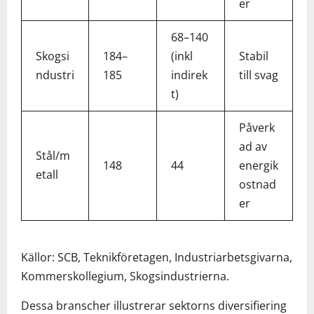
er
68–140
Skogsi
184–
(inkl
Stabil
ndustri
185
indirek
till svag
t)
Påverk
ad av
Stål/m
148
44
energik
etall
ostnad
er
Källor: SCB, Teknikföretagen, Industriarbetsgivarna,
Kommerskollegium, Skogsindustrierna.
Dessa branscher illustrerar sektorns diversifiering