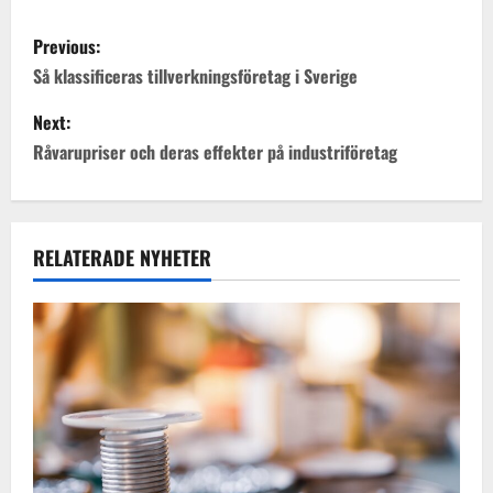
P
Previous:
o
Så klassificeras tillverkningsföretag i Sverige
s
Next:
Råvarupriser och deras effekter på industriföretag
t
n
a
RELATERADE NYHETER
v
i
g
a