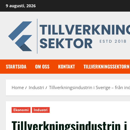
Skip
9 augusti, 2026
to
content
STARTSIDA
OM OSS
KONTAKT
TILLVERKNINGSSEKTORN 
Home
Industri
Tillverkningsindustrin i Sverige – från 
Ekonomi
Industri
Tillverkningsindustrin i