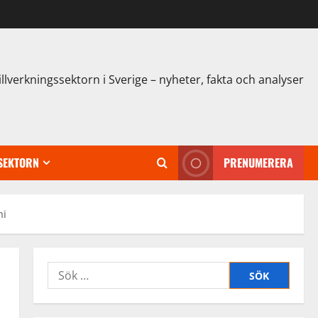
illverkningssektorn i Sverige – nyheter, fakta och analyser
SEKTORN
PRENUMERERA
mi
Sök
efter: