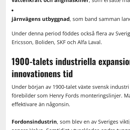
vattenkraft och ångmaskiner
, som ersatte m
järnvägens utbyggnad
, som band samman land
Under denna period föddes också flera av Sverig
Ericsson, Boliden, SKF och Alfa Laval.
1900-talets industriella expans
innovationens tid
Under början av 1900-talet växte svensk industri 
förebilder som Henry Fords monteringslinjer. Ma
effektivare än någonsin.
Fordonsindustrin
, som blev en av Sveriges vik