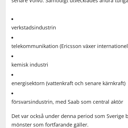
senare Volvo. Samtidigt utvecklades andra tunga
verkstadsindustrin
telekommunikation (Ericsson växer internationell
kemisk industri
energisektorn (vattenkraft och senare kärnkraft)
försvarsindustrin, med Saab som central aktör
Det var också under denna period som Sverige bl
mönster som fortfarande gäller.