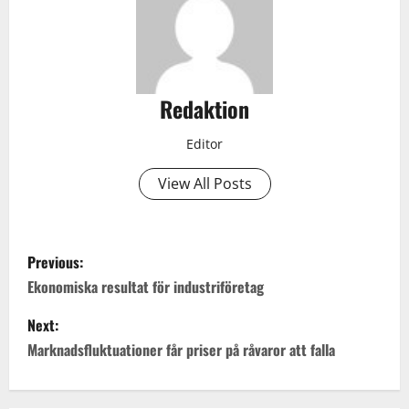
Redaktion
Editor
View All Posts
P
Previous:
o
Ekonomiska resultat för industriföretag
s
Next:
Marknadsfluktuationer får priser på råvaror att falla
t
n