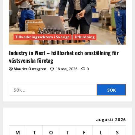
Tillverkningssektorn i Sverige
Utbildning
Industry in West – hållbarhet och omställning för
västsvenska företag
Maurits Östergren
18 maj, 2026
0
Sök
efter:
augusti 2026
M
T
O
T
F
L
S