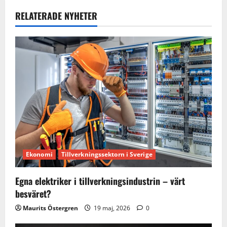
a
RELATERADE NYHETER
v
i
g
a
t
i
Ekonomi
Tillverkningssektorn i Sverige
o
Egna elektriker i tillverkningsindustrin – värt
n
besväret?
Maurits Östergren
19 maj, 2026
0