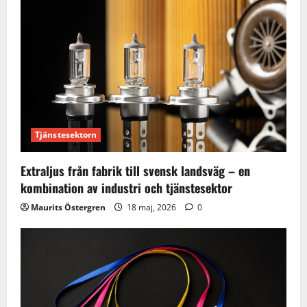
Tjänstesektorn
Extraljus från fabrik till svensk landsväg – en
kombination av industri och tjänstesektor
Maurits Östergren
18 maj, 2026
0