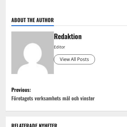
ABOUT THE AUTHOR
Redaktion
Editor
View All Posts
P
Previous:
Företagets verksamhets mål och vinster
o
s
t
RELATERADE NYHETER