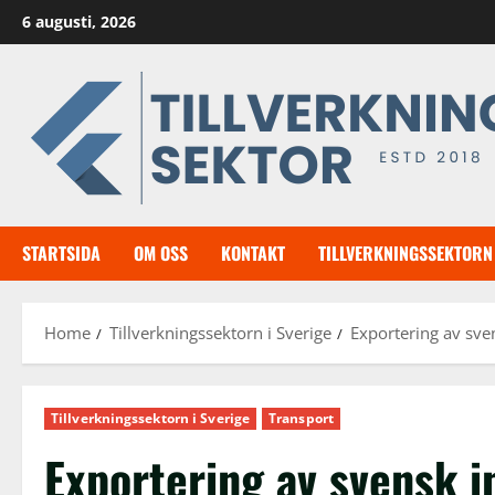
Skip
6 augusti, 2026
to
content
STARTSIDA
OM OSS
KONTAKT
TILLVERKNINGSSEKTORN 
Home
Tillverkningssektorn i Sverige
Exportering av sve
Tillverkningssektorn i Sverige
Transport
Exportering av svensk i