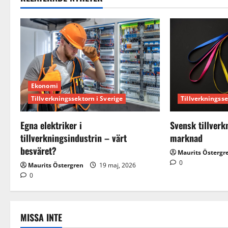
n
a
v
i
Ekonomi
Tillverkningssektorn i Sverige
Tillverkningsse
g
a
Egna elektriker i
Svensk tillverk
tillverkningsindustrin – värt
marknad
t
besväret?
Maurits Östergr
0
i
Maurits Östergren
19 maj, 2026
0
o
n
MISSA INTE