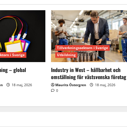
Tillverkningssektorn i Sverige
ktorn i Sverige
Utbildning
ning – global
Industry in West – hållbarhet och
omställning för västsvenska företag
en
18 maj, 2026
Maurits Östergren
18 maj, 2026
0