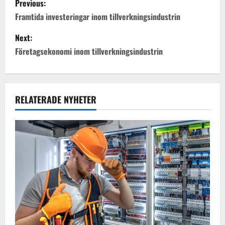
Previous:
o
Framtida investeringar inom tillverkningsindustrin
s
Next:
Företagsekonomi inom tillverkningsindustrin
t
n
a
RELATERADE NYHETER
v
i
g
a
t