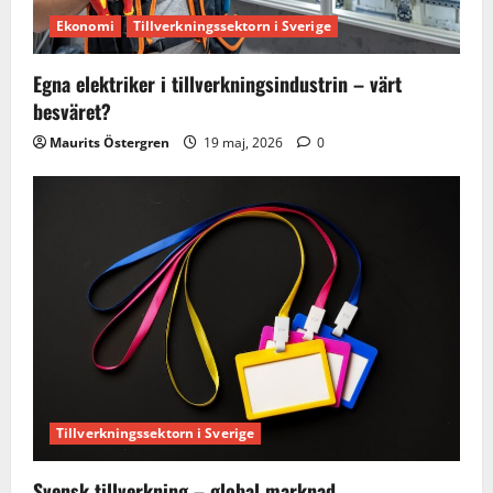
i
Ekonomi
Tillverkningssektorn i Sverige
o
Egna elektriker i tillverkningsindustrin – värt
n
besväret?
Maurits Östergren
19 maj, 2026
0
Tillverkningssektorn i Sverige
Svensk tillverkning – global marknad