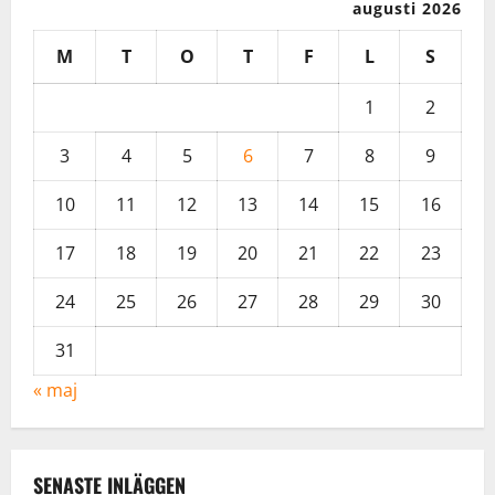
augusti 2026
v
M
T
O
T
F
L
S
i
g
1
2
a
3
4
5
6
7
8
9
t
10
11
12
13
14
15
16
i
17
18
19
20
21
22
23
o
24
25
26
27
28
29
30
n
31
« maj
SENASTE INLÄGGEN