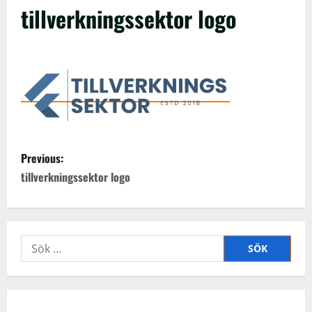
tillverkningssektor logo
P
Previous:
o
tillverkningssektor logo
s
t
Sök
n
efter:
a