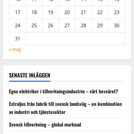
n
17
18
19
20
21
22
23
24
25
26
27
28
29
30
31
« maj
SENASTE INLÄGGEN
Egna elektriker i tillverkningsindustrin – värt besväret?
Extraljus från fabrik till svensk landsväg – en kombination
av industri och tjänstesektor
Svensk tillverkning – global marknad