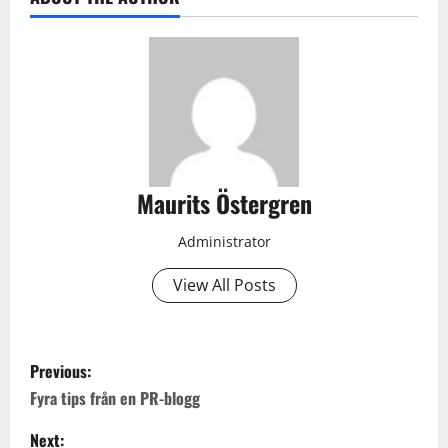
Maurits Östergren
Administrator
View All Posts
P
Previous:
o
Fyra tips från en PR-blogg
s
Next: